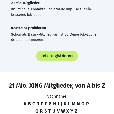
21 Mio. Mitglieder
Knüpf neue Kontakte und erhalte Impulse für ein
besseres Job-Leben.
Kostenlos profitieren
Schon als Basis-Mitglied kannst Du Deine Job-Suche
deutlich optimieren.
Jetzt registrieren
21 Mio. XING Mitglieder, von A bis Z
Nachname:
A
B
C
D
E
F
G
H
I
J
K
L
M
N
O
P
Q
R
S
T
U
V
W
X
Y
Z