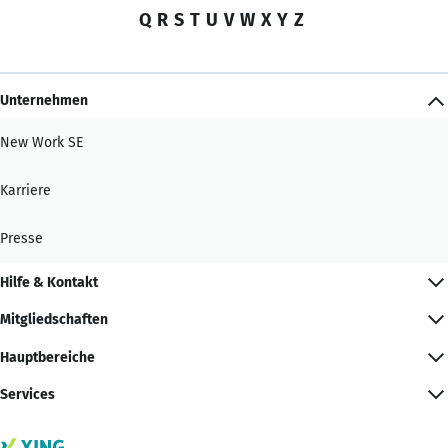
Q
R
S
T
U
V
W
X
Y
Z
Unternehmen
New Work SE
Karriere
Presse
Hilfe & Kontakt
Mitgliedschaften
Hauptbereiche
Services