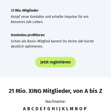
21 Mio. Mitglieder
Knüpf neue Kontakte und erhalte Impulse für ein
besseres Job-Leben.
Kostenlos profitieren
Schon als Basis-Mitglied kannst Du Deine Job-Suche
deutlich optimieren.
Jetzt registrieren
21 Mio. XING Mitglieder, von A bis Z
Nachname:
A
B
C
D
E
F
G
H
I
J
K
L
M
N
O
P