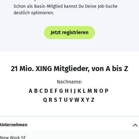
Schon als Basis-Mitglied kannst Du Deine Job-Suche
deutlich optimieren.
Jetzt registrieren
21 Mio. XING Mitglieder, von A bis Z
Nachname:
A
B
C
D
E
F
G
H
I
J
K
L
M
N
O
P
Q
R
S
T
U
V
W
X
Y
Z
Unternehmen
New Work SE