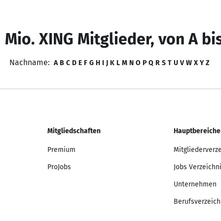
 Mio. XING Mitglieder, von A bi
Nachname:
A
B
C
D
E
F
G
H
I
J
K
L
M
N
O
P
Q
R
S
T
U
V
W
X
Y
Z
Mitgliedschaften
Hauptbereiche
Premium
Mitgliederverz
ProJobs
Jobs Verzeichn
Unternehmen
Berufsverzeich