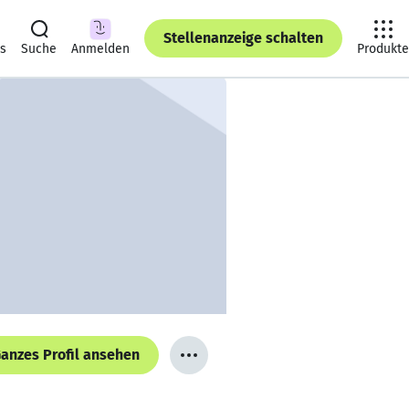
Stellenanzeige schalten
ts
Suche
Anmelden
Produkte
anzes Profil ansehen