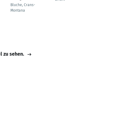
Bluche, Crans-
Groningen
Montana
il zu sehen.