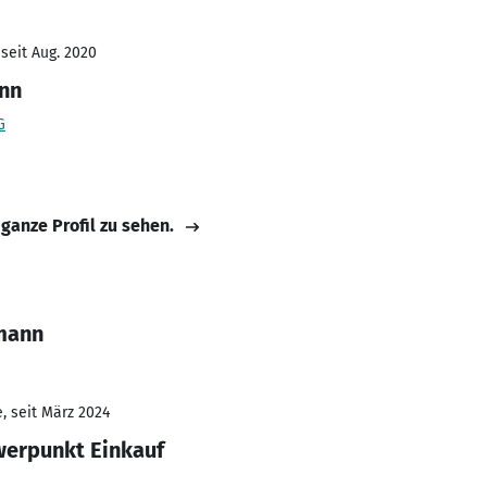
seit Aug. 2020
nn
G
 ganze Profil zu sehen.
fmann
, seit März 2024
werpunkt Einkauf