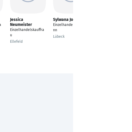
Jessica
Sylwana Jovanovic
Ralf Köster
Neumeister
a
Einzelhandelskaufma
Kaufmännischer
Einzelhandelskauffra
nn
Angestellter mit
u
Vertretungsfunktion
Lübeck
Ellefeld
Halver