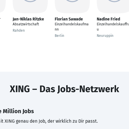
r
Jan-Niklas Ritzke
Florian Sawade
Nadine Fried
Absatzwirtschaft
Einzelhandelskaufma
Einzelhandelskauffr
nn
u
Rahden
Berlin
Neuruppin
XING – Das Jobs-Netzwerk
 Million Jobs
t XING genau den Job, der wirklich zu Dir passt.