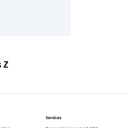
s Z
Services