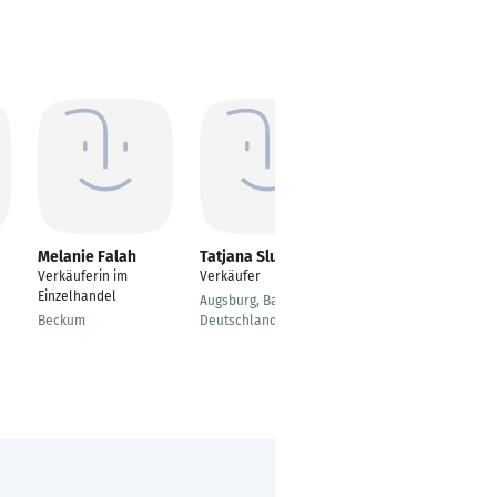
Melanie Falah
Tatjana Slunjski
Aaron Frank
Verkäuferin im
Verkäufer
Verkäufer im
Einzelhandel
Einzelhandel
Augsburg, Bavaria,
Beckum
Deutschland
Wuppertal