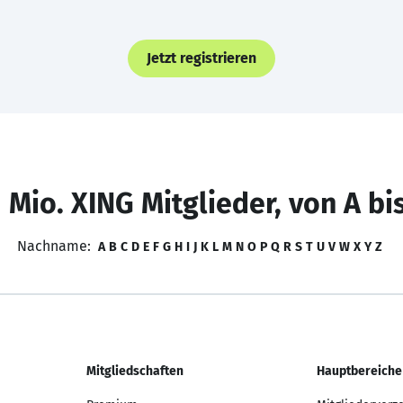
Jetzt registrieren
 Mio. XING Mitglieder, von A bi
Nachname:
A
B
C
D
E
F
G
H
I
J
K
L
M
N
O
P
Q
R
S
T
U
V
W
X
Y
Z
Mitgliedschaften
Hauptbereiche