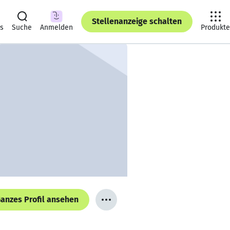
Stellenanzeige schalten
ts
Suche
Anmelden
Produkte
anzes Profil ansehen