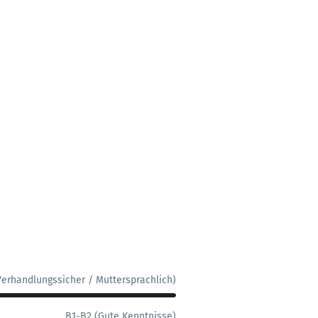
Verhandlungssicher / Muttersprachlich)
B1-B2 (Gute Kenntnisse)