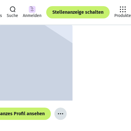
Stellenanzeige schalten
ts
Suche
Anmelden
Produkte
anzes Profil ansehen