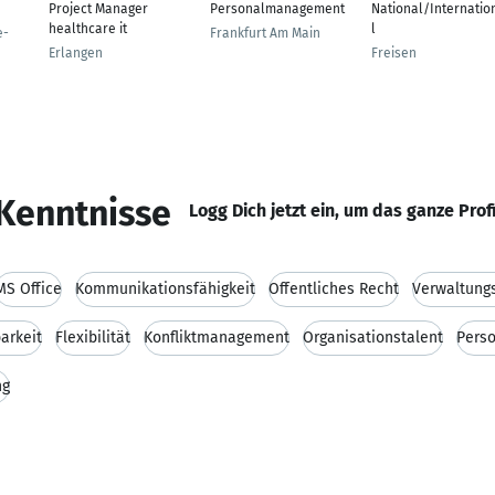
Project Manager
Personalmanagement
National/Internatio
healthcare it
l
e-
Frankfurt Am Main
Erlangen
Freisen
Kenntnisse
Logg Dich jetzt ein, um das ganze Prof
MS Office
Kommunikationsfähigkeit
Öffentliches Recht
Verwaltung
arkeit
Flexibilität
Konfliktmanagement
Organisationstalent
Pers
ng