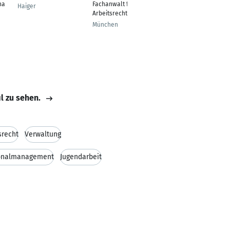
na
Fachanwalt für
Advisor
Haiger
Arbeitsrecht
München
München
il zu sehen.
srecht
Verwaltung
onalmanagement
Jugendarbeit