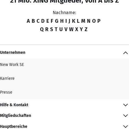
21 Mio. XING Mitglieder, von A bis Z
Nachname:
A
B
C
D
E
F
G
H
I
J
K
L
M
N
O
P
Q
R
S
T
U
V
W
X
Y
Z
Unternehmen
New Work SE
Karriere
Presse
Hilfe & Kontakt
Mitgliedschaften
Hauptbereiche