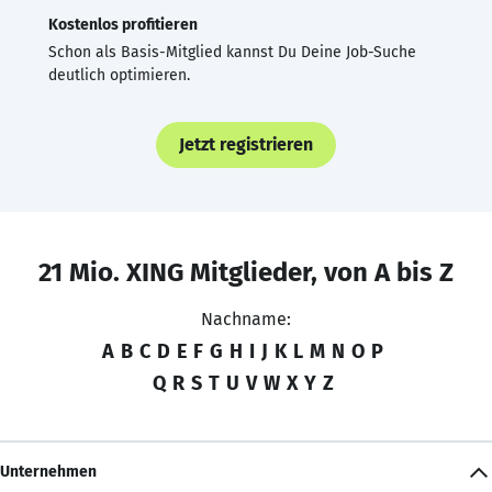
Kostenlos profitieren
Schon als Basis-Mitglied kannst Du Deine Job-Suche
deutlich optimieren.
Jetzt registrieren
21 Mio. XING Mitglieder, von A bis Z
Nachname:
A
B
C
D
E
F
G
H
I
J
K
L
M
N
O
P
Q
R
S
T
U
V
W
X
Y
Z
Unternehmen