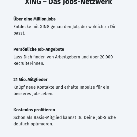
XING – Das Jobs-Netzwerk
Über eine Million Jobs
Entdecke mit XING genau den Job, der wirklich zu Dir
passt.
Persönliche Job-Angebote
Lass Dich finden von Arbeitgebern und über 20.000
Recruiter·innen.
21 Mio. Mitglieder
Knüpf neue Kontakte und erhalte Impulse für ein
besseres Job-Leben.
Kostenlos profitieren
Schon als Basis-Mitglied kannst Du Deine Job-Suche
deutlich optimieren.