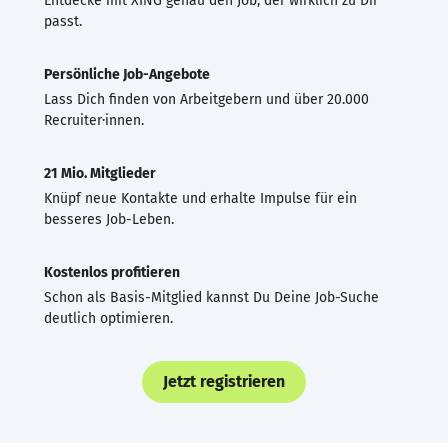
Entdecke mit XING genau den Job, der wirklich zu Dir
passt.
Persönliche Job-Angebote
Lass Dich finden von Arbeitgebern und über 20.000
Recruiter·innen.
21 Mio. Mitglieder
Knüpf neue Kontakte und erhalte Impulse für ein
besseres Job-Leben.
Kostenlos profitieren
Schon als Basis-Mitglied kannst Du Deine Job-Suche
deutlich optimieren.
Jetzt registrieren