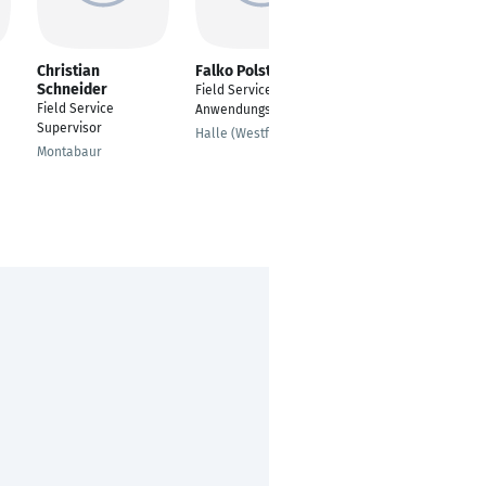
Christian
Falko Polster
Nick Damme
Schneider
Field Service
Prüffeld-Techniker
Field Service
Anwendungstechniker
Desden
Supervisor
Halle (Westfalen)
Montabaur