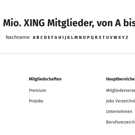
 Mio. XING Mitglieder, von A bi
Nachname:
A
B
C
D
E
F
G
H
I
J
K
L
M
N
O
P
Q
R
S
T
U
V
W
X
Y
Z
Mitgliedschaften
Hauptbereiche
Premium
Mitgliederverz
ProJobs
Jobs Verzeichn
Unternehmen
Berufsverzeich