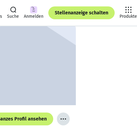
Stellenanzeige schalten
ts
Suche
Anmelden
Produkte
anzes Profil ansehen