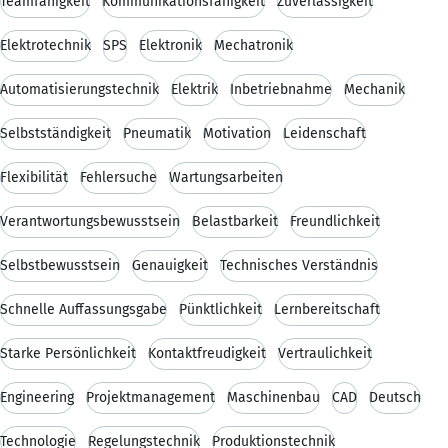
Teamfähigkeit
Kommunikationsfähigkeit
Zuverlässigkeit
Elektrotechnik
SPS
Elektronik
Mechatronik
Automatisierungstechnik
Elektrik
Inbetriebnahme
Mechanik
Selbstständigkeit
Pneumatik
Motivation
Leidenschaft
Flexibilität
Fehlersuche
Wartungsarbeiten
Verantwortungsbewusstsein
Belastbarkeit
Freundlichkeit
Selbstbewusstsein
Genauigkeit
Technisches Verständnis
Schnelle Auffassungsgabe
Pünktlichkeit
Lernbereitschaft
Starke Persönlichkeit
Kontaktfreudigkeit
Vertraulichkeit
Engineering
Projektmanagement
Maschinenbau
CAD
Deutsch
Technologie
Regelungstechnik
Produktionstechnik