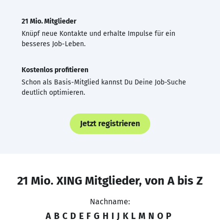
21 Mio. Mitglieder
Knüpf neue Kontakte und erhalte Impulse für ein
besseres Job-Leben.
Kostenlos profitieren
Schon als Basis-Mitglied kannst Du Deine Job-Suche
deutlich optimieren.
Jetzt registrieren
21 Mio. XING Mitglieder, von A bis Z
Nachname:
A
B
C
D
E
F
G
H
I
J
K
L
M
N
O
P