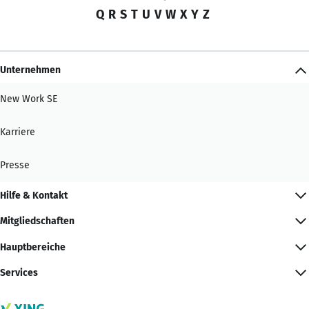
Q
R
S
T
U
V
W
X
Y
Z
Unternehmen
New Work SE
Karriere
Presse
Hilfe & Kontakt
Mitgliedschaften
Hauptbereiche
Services