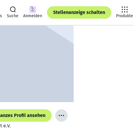
Stellenanzeige schalten
ts
Suche
Anmelden
Produkte
anzes Profil ansehen
t e.V.