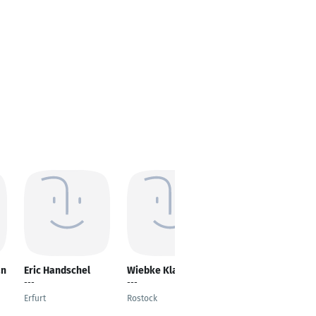
an
Eric Handschel
Wiebke Klare
Anna Wittchen
---
---
Teammitglied Front
Office /
Erfurt
Rostock
Internationale