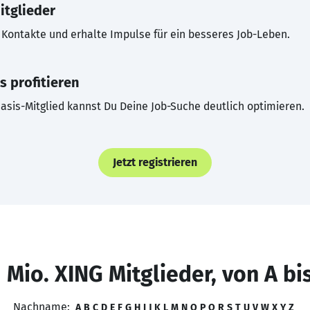
itglieder
Kontakte und erhalte Impulse für ein besseres Job-Leben.
s profitieren
asis-Mitglied kannst Du Deine Job-Suche deutlich optimieren.
Jetzt registrieren
 Mio. XING Mitglieder, von A bi
Nachname:
A
B
C
D
E
F
G
H
I
J
K
L
M
N
O
P
Q
R
S
T
U
V
W
X
Y
Z