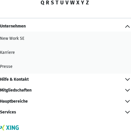
Q
R
S
T
U
V
W
X
Y
Z
Unternehmen
New Work SE
Karriere
Presse
Hilfe & Kontakt
Mitgliedschaften
Hauptbereiche
Services