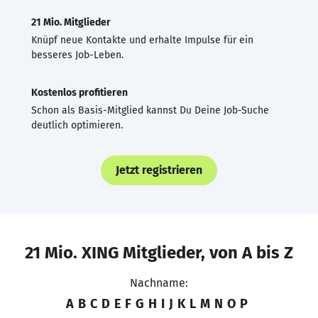
21 Mio. Mitglieder
Knüpf neue Kontakte und erhalte Impulse für ein
besseres Job-Leben.
Kostenlos profitieren
Schon als Basis-Mitglied kannst Du Deine Job-Suche
deutlich optimieren.
Jetzt registrieren
21 Mio. XING Mitglieder, von A bis Z
Nachname:
A
B
C
D
E
F
G
H
I
J
K
L
M
N
O
P