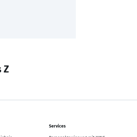
s Z
Services