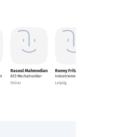
Rasoul Mahmodian
Ronny Fritzsche
Janis Sarkanbardis
nt
KFZ-Mechatroniker
Industriemechaniker
Industriemechaniker
Shiraz
Leipzig
Künsebeck