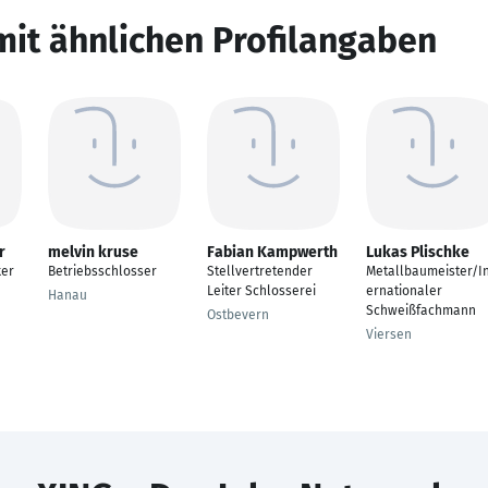
mit ähnlichen Profilangaben
r
melvin kruse
Fabian Kampwerth
Lukas Plischke
ker
Betriebsschlosser
Stellvertretender
Metallbaumeister/I
Leiter Schlosserei
ernationaler
Hanau
Schweißfachmann
Ostbevern
Viersen