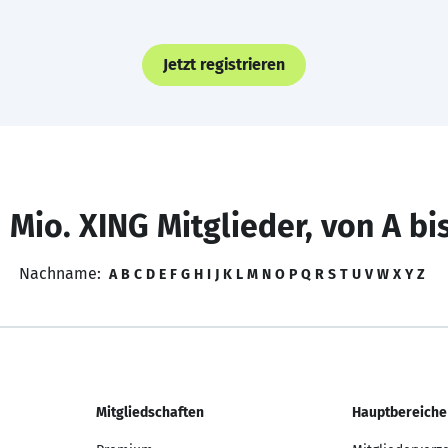
Jetzt registrieren
 Mio. XING Mitglieder, von A bi
Nachname:
A
B
C
D
E
F
G
H
I
J
K
L
M
N
O
P
Q
R
S
T
U
V
W
X
Y
Z
Mitgliedschaften
Hauptbereiche