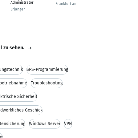
Administrator
Frankfurt am Main
Giessen
Erlangen
il zu sehen.
ungstechnik
SPS-Programmierung
nbetriebnahme
Troubleshooting
ektrische Sicherheit
dwerkliches Geschick
tensicherung
Windows Server
VPN
rt