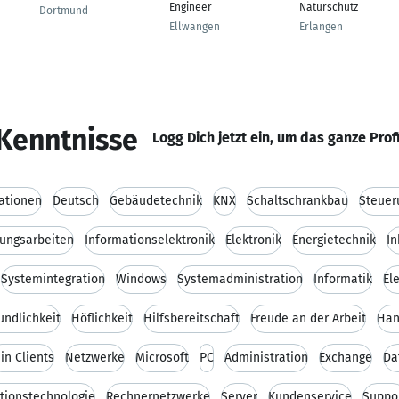
Engineer
Naturschutz
Dortmund
Ellwangen
Erlangen
Kenntnisse
Logg Dich jetzt ein, um das ganze Prof
lationen
Deutsch
Gebäudetechnik
KNX
Schaltschrankbau
Steuer
ungsarbeiten
Informationselektronik
Elektronik
Energietechnik
I
Systemintegration
Windows
Systemadministration
Informatik
El
undlichkeit
Höflichkeit
Hilfsbereitschaft
Freude an der Arbeit
Han
in Clients
Netzwerke
Microsoft
PC
Administration
Exchange
Da
tionstechnologie
Rechnernetzwerke
Server
Kundenservice
Suppo