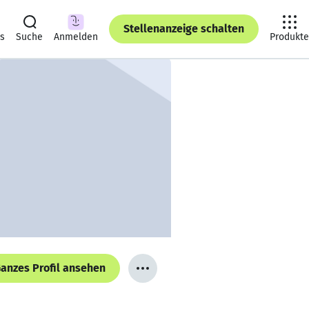
Stellenanzeige schalten
ts
Suche
Anmelden
Produkte
anzes Profil ansehen