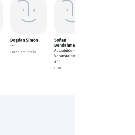
Bogdan Simon
Sofian
Michelle Schwarz
Bendahmane
---
Auszubildende
Auszubildender
Lorch am Rhein
Berlin
Veranstaltungskaufm
ann
Ulm