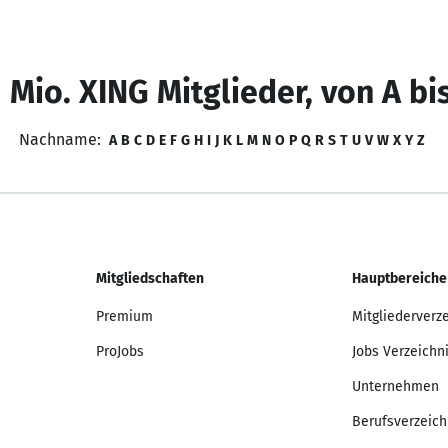
 Mio. XING Mitglieder, von A bi
Nachname:
A
B
C
D
E
F
G
H
I
J
K
L
M
N
O
P
Q
R
S
T
U
V
W
X
Y
Z
Mitgliedschaften
Hauptbereiche
Premium
Mitgliederverz
ProJobs
Jobs Verzeichn
Unternehmen
Berufsverzeich