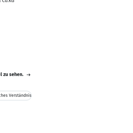
& Co.KG
il zu sehen.
ches Verständnis