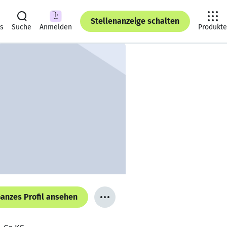
Stellenanzeige schalten
ts
Suche
Anmelden
Produkte
anzes Profil ansehen