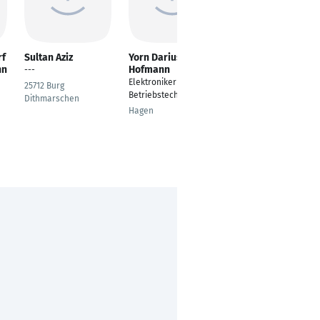
rf
Sultan Aziz
Yorn Darius
Konstantin Preiss
nn
Hofmann
---
Schichtkoordinator
Elektroniker für
Instandhaltung
25712 Burg
Betriebstechnik
Produktion
Dithmarschen
Hagen
Röhrig