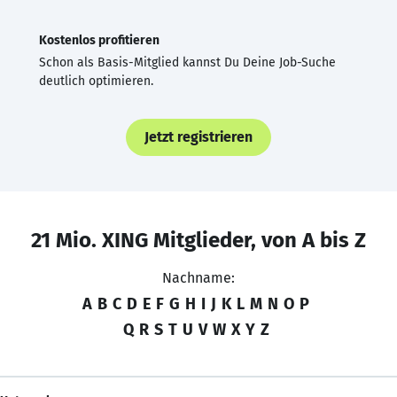
Kostenlos profitieren
Schon als Basis-Mitglied kannst Du Deine Job-Suche
deutlich optimieren.
Jetzt registrieren
21 Mio. XING Mitglieder, von A bis Z
Nachname:
A
B
C
D
E
F
G
H
I
J
K
L
M
N
O
P
Q
R
S
T
U
V
W
X
Y
Z