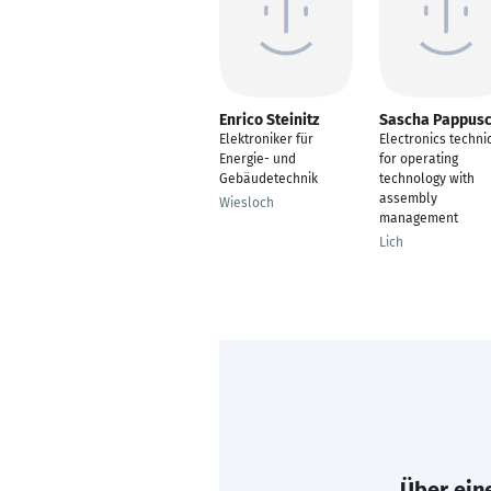
Enrico Steinitz
Sascha Pappus
Elektroniker für
Electronics techni
Energie- und
for operating
Gebäudetechnik
technology with
assembly
Wiesloch
management
Lich
Über eine