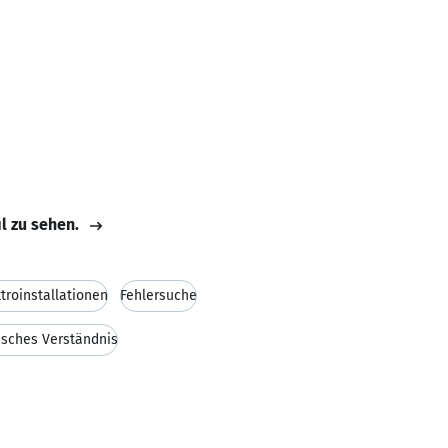
il zu sehen.
ktroinstallationen
Fehlersuche
isches Verständnis