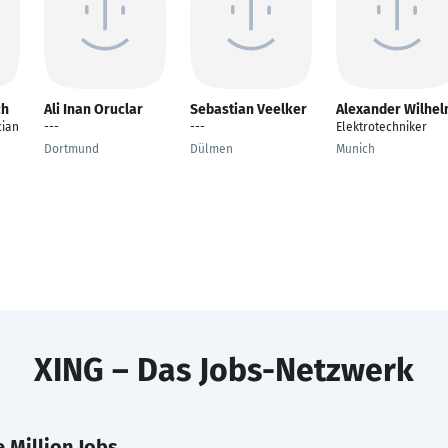
ch
Ali Inan Oruclar
Sebastian Veelker
Alexander Wilhe
cian
---
---
Elektrotechniker
Dortmund
Dülmen
Munich
XING – Das Jobs-Netzwerk
 Million Jobs