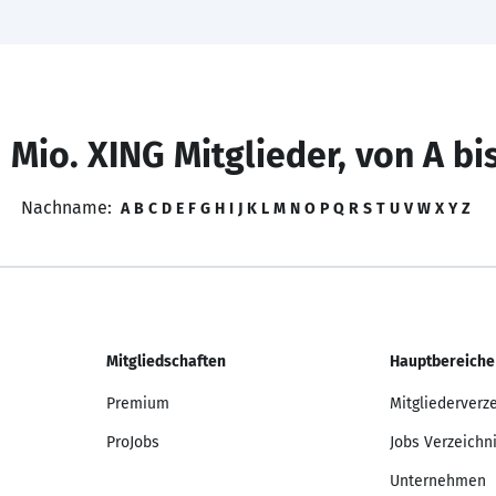
 Mio. XING Mitglieder, von A bi
Nachname:
A
B
C
D
E
F
G
H
I
J
K
L
M
N
O
P
Q
R
S
T
U
V
W
X
Y
Z
Mitgliedschaften
Hauptbereiche
Premium
Mitgliederverz
ProJobs
Jobs Verzeichn
Unternehmen