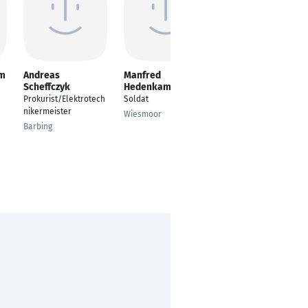
lm
Andreas
Manfred
Felix Pohlschmidt
Scheffczyk
Hedenkamp
Elektroniker
Prokurist/Elektrotech
Soldat
Dillingen an der
nikermeister
Wiesmoor
Donau
Barbing