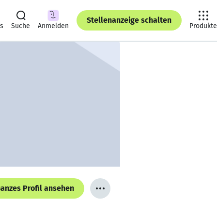
Stellenanzeige schalten
ts
Suche
Anmelden
Produkte
anzes Profil ansehen