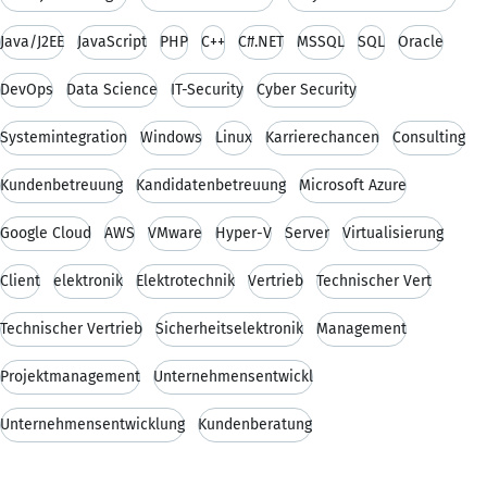
Java/J2EE
JavaScript
PHP
C++
C#.NET
MSSQL
SQL
Oracle
DevOps
Data Science
IT-Security
Cyber Security
Systemintegration
Windows
Linux
Karrierechancen
Consulting
Kundenbetreuung
Kandidatenbetreuung
Microsoft Azure
Google Cloud
AWS
VMware
Hyper-V
Server
Virtualisierung
Client
elektronik
Elektrotechnik
Vertrieb
Technischer Vert
Technischer Vertrieb
Sicherheitselektronik
Management
Projektmanagement
Unternehmensentwickl
Unternehmensentwicklung
Kundenberatung