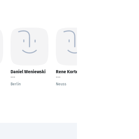
Daniel Weniewski
Rene Korte
Mathias Koller
---
---
Möbelmonteur
Berlin
Neuss
Holziken