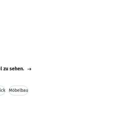
il zu sehen.
ick
Möbelbau