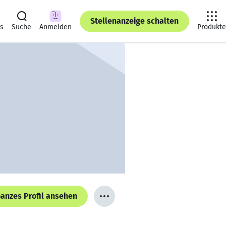
Stellenanzeige schalten
ts
Suche
Anmelden
Produkte
anzes Profil ansehen