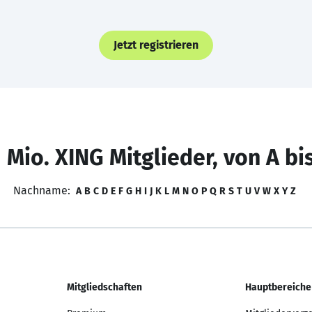
Jetzt registrieren
 Mio. XING Mitglieder, von A bi
Nachname:
A
B
C
D
E
F
G
H
I
J
K
L
M
N
O
P
Q
R
S
T
U
V
W
X
Y
Z
Mitgliedschaften
Hauptbereiche