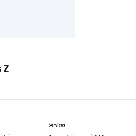
s Z
Services