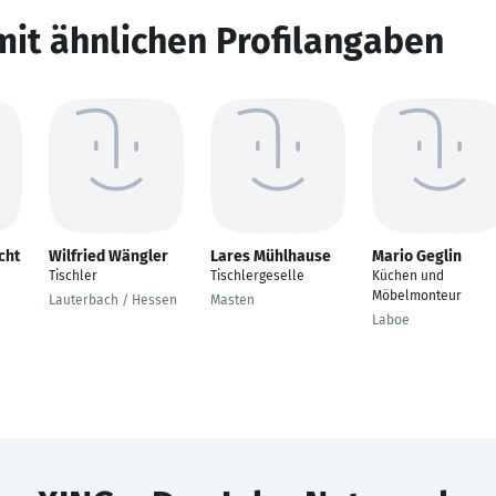
mit ähnlichen Profilangaben
cht
Wilfried Wängler
Lares Mühlhause
Mario Geglin
Tischler
Tischlergeselle
Küchen und
Möbelmonteur
Lauterbach / Hessen
Masten
Laboe