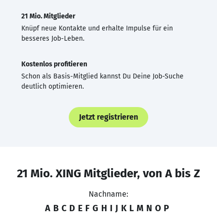
21 Mio. Mitglieder
Knüpf neue Kontakte und erhalte Impulse für ein
besseres Job-Leben.
Kostenlos profitieren
Schon als Basis-Mitglied kannst Du Deine Job-Suche
deutlich optimieren.
Jetzt registrieren
21 Mio. XING Mitglieder, von A bis Z
Nachname:
A
B
C
D
E
F
G
H
I
J
K
L
M
N
O
P