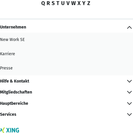
Q
R
S
T
U
V
W
X
Y
Z
Unternehmen
New Work SE
Karriere
Presse
Hilfe & Kontakt
Mitgliedschaften
Hauptbereiche
Services