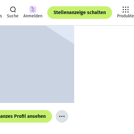
Stellenanzeige schalten
ts
Suche
Anmelden
Produkte
anzes Profil ansehen