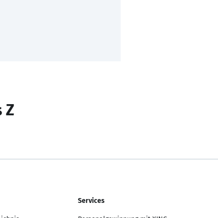
s Z
Services