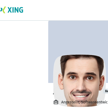
Jonny Velicinski
Ba
Angestellt, Softwareentwi