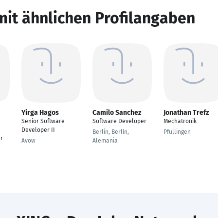
mit ähnlichen Profilangaben
Yirga Hagos
Camilo Sanchez
Jonathan Trefz
Senior Software
Software Developer
Mechatronik
Developer II
Berlin, Berlín,
Pfullingen
r
Avow
Alemania