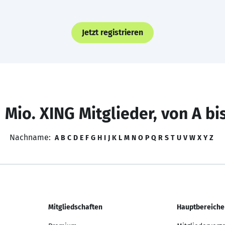
Jetzt registrieren
 Mio. XING Mitglieder, von A bi
Nachname:
A
B
C
D
E
F
G
H
I
J
K
L
M
N
O
P
Q
R
S
T
U
V
W
X
Y
Z
Mitgliedschaften
Hauptbereiche