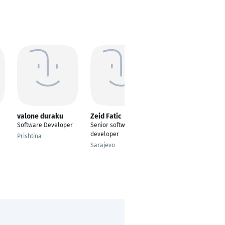
valone duraku
Zeid Fatic
Uldis Reitmanis
Software Developer
Senior software
programmer and
developer
owner
Prishtina
Sarajevo
Riga