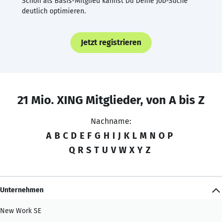
Schon als Basis-Mitglied kannst Du Deine Job-Suche
deutlich optimieren.
Jetzt registrieren
21 Mio. XING Mitglieder, von A bis Z
Nachname:
A
B
C
D
E
F
G
H
I
J
K
L
M
N
O
P
Q
R
S
T
U
V
W
X
Y
Z
Unternehmen
New Work SE