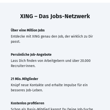
XING – Das Jobs-Netzwerk
Über eine Million Jobs
Entdecke mit XING genau den Job, der wirklich zu Dir
passt.
Persönliche Job-Angebote
Lass Dich finden von Arbeitgebern und über 20.000
Recruiter·innen.
21 Mio. Mitglieder
Knüpf neue Kontakte und erhalte Impulse für ein
besseres Job-Leben.
Kostenlos profitieren
Schon als Basis-Mitglied kannst Du Deine Job-Suche