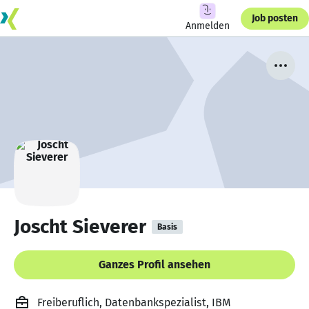
Job posten
Anmelden
Joscht Sieverer
Basis
Ganzes Profil ansehen
Freiberuflich, Datenbankspezialist, IBM