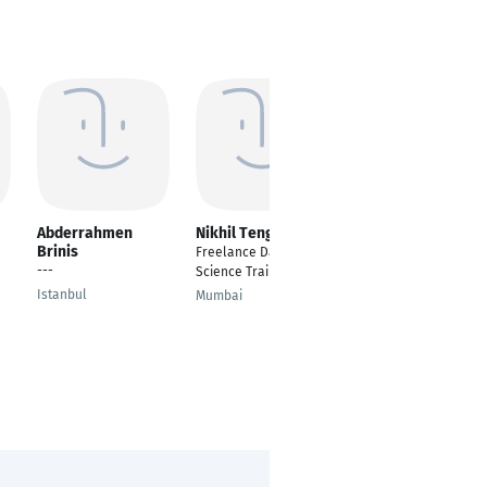
Abderrahmen
Nikhil Tengle
Mohammad Nawfal
Brinis
Chowdhury
Freelance Data
---
---
Science Trainer
Istanbul
Sylhet
Mumbai