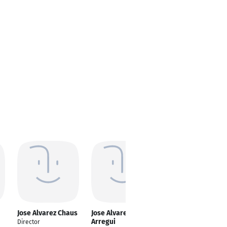
Jose Alvarez Chaus
Jose Alvarez
Jose Álvarez Doallo
Arregui
Director
MI,PT,GT y Socorrista