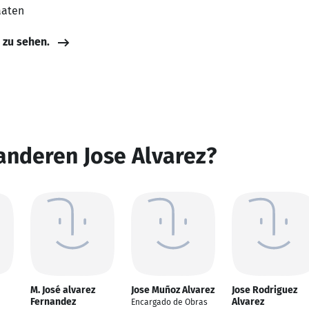
aaten
e zu sehen.
anderen Jose Alvarez?
M. José alvarez
Jose Muñoz Alvarez
Jose Rodriguez
Fernandez
Alvarez
Encargado de Obras