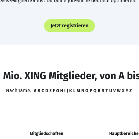
asis-Mitglied kannst Du Deine Job-Suche deutlich optimieren.
Jetzt registrieren
 Mio. XING Mitglieder, von A bi
Nachname:
A
B
C
D
E
F
G
H
I
J
K
L
M
N
O
P
Q
R
S
T
U
V
W
X
Y
Z
Mitgliedschaften
Hauptbereiche