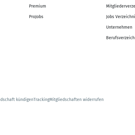
Premium
Mitgliederverz
ProJobs
Jobs Verzeichn
Unternehmen
Berufsverzeich
edschaft kündigen
Tracking
Mitgliedschaften widerrufen