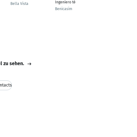
Ingeniero técnico
Bella Vista
Coruña
Benicasim
il zu sehen.
ntacts