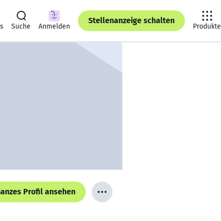
Stellenanzeige schalten
ts
Suche
Anmelden
Produkte
anzes Profil ansehen