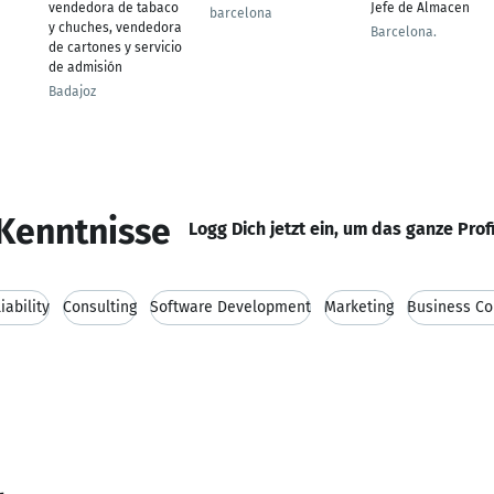
vendedora de tabaco
Jefe de Almacen
barcelona
y chuches, vendedora
Barcelona.
de cartones y servicio
de admisión
Badajoz
Kenntnisse
Logg Dich jetzt ein, um das ganze Prof
iability
Consulting
Software Development
Marketing
Business Co