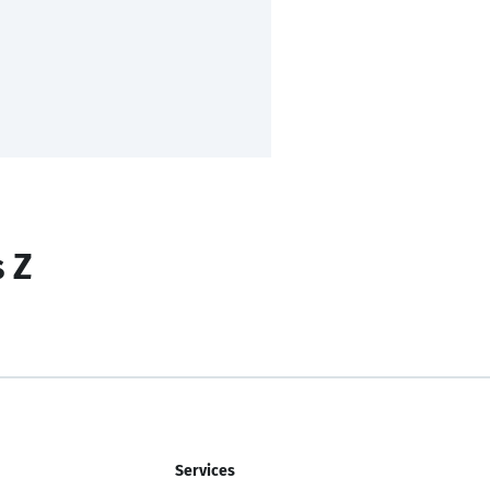
s Z
Services