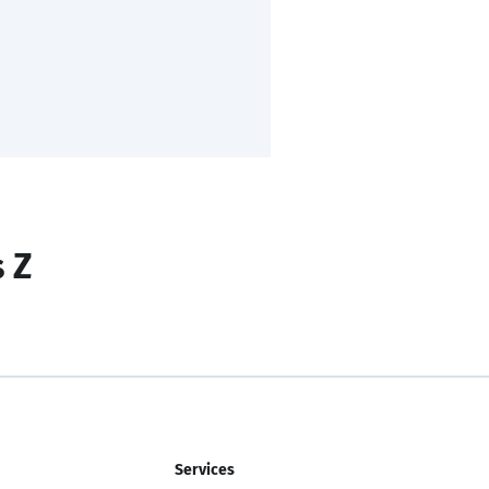
s Z
Services