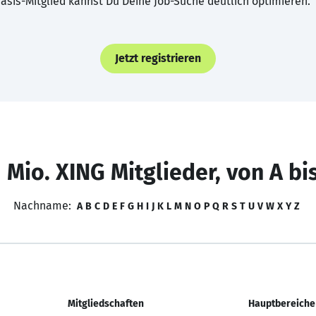
asis-Mitglied kannst Du Deine Job-Suche deutlich optimieren.
Jetzt registrieren
 Mio. XING Mitglieder, von A bi
Nachname:
A
B
C
D
E
F
G
H
I
J
K
L
M
N
O
P
Q
R
S
T
U
V
W
X
Y
Z
Mitgliedschaften
Hauptbereiche