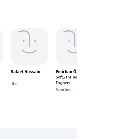
Balaet Hossain
Emirhan Özkan
Yurii Lemtiuhin
---
Software Test
Softwareentwickler &
Engineer
Projektmanager (LFS)
Ulm
München
Hamburg