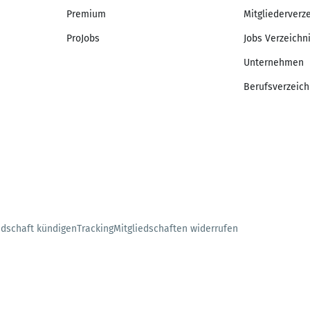
Premium
Mitgliederverz
ProJobs
Jobs Verzeichn
Unternehmen
Berufsverzeich
edschaft kündigen
Tracking
Mitgliedschaften widerrufen