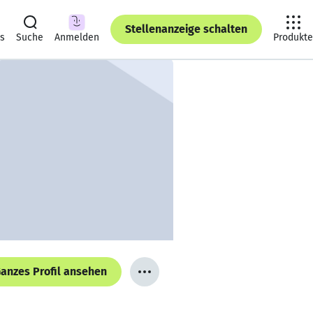
Stellenanzeige schalten
ts
Suche
Anmelden
Produkte
anzes Profil ansehen