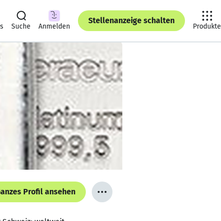
Stellenanzeige schalten
ts
Suche
Anmelden
Produkte
anzes Profil ansehen