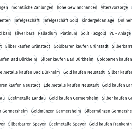
ngen
monatliche Zahlungen
hohe Gewinnchancen
Altersvorsorge
renten
Tafelgeschäft
Tafelgeschäft Gold
Kindergeldanlage
Online
d bars
silver bars
Palladium
Platinum
Solit Flexgold
VL - Anlage
t
Silber kaufen Grünstadt
Goldbarren kaufen Grünstadt
Silberbarr
aufen Bad Dürkheim
Silber kaufen Bad Dürkheim
Goldbarren kaufe
elmetalle kaufen Bad Dürkheim
Gold kaufen Neustadt
Silber kaufe
arren kaufen Neustadt
Edelmetalle kaufen Neustadt
Gold kaufen La
dau
Edelmetalle Landau
Gold kaufen Germersheim
Silber kaufen 
en Germersheim
Goldmünzen Germersheim
Silbermünzen Germersh
yer
Silberbarren Speyer
Edelmetalle Speyer
Gold kaufen Frankenth