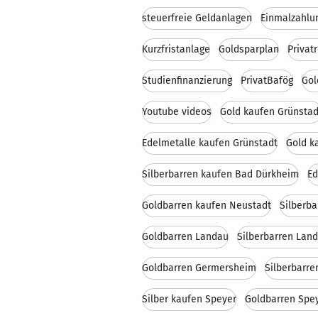
steuerfreie Geldanlagen
Einmalzahlu
Kurzfristanlage
Goldsparplan
Privat
Studienfinanzierung
PrivatBafög
Gol
Youtube videos
Gold kaufen Grünstad
Edelmetalle kaufen Grünstadt
Gold k
Silberbarren kaufen Bad Dürkheim
Ed
Goldbarren kaufen Neustadt
Silberb
Goldbarren Landau
Silberbarren Lan
Goldbarren Germersheim
Silberbarr
Silber kaufen Speyer
Goldbarren Spe