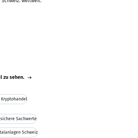
 Schweiz: weltweit.
il zu sehen.
/ Kryptohandel
nsichere Sachwerte
talanlagen Schweiz