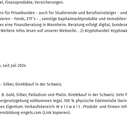
l, Finanzprodukte, Versicherungen.
gen für Privatkunden - auch für Studierende und Berufseinsteiger - un
eren - Fonds, ETF`s - , sonstige Kapitalmarktprodukte und Immobilen
an eine Finanzberatung in Mannheim. Beratung erfolgt digital, bundesw
eitere Infos lesen auf unserer Webseite. . 2) Kryptohandel: Kryptow
 seit Juli 2024
- Silber, Direktkauf in der Schweiz.
 B. Gold, Silber, Palladium und Platin. Direktkauf in der Schweiz. Sehr f
uergesetzgebung vollkommen legal. 100 % physische Edelmetalle (keine
es Eigentum. Verkaufsbereich: W e l t w e i t . Produkt- und Firmen-In
nsbildung-engels.com (Link kopieren).