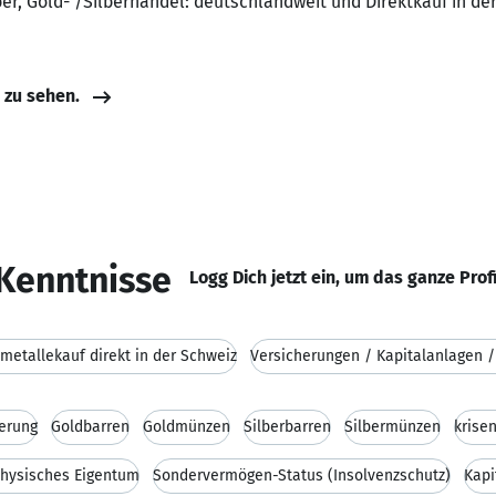
er, Gold- /Silberhandel: deutschlandweit und Direktkauf in der
e zu sehen.
Kenntnisse
Logg Dich jetzt ein, um das ganze Prof
metallekauf direkt in der Schweiz
Versicherungen / Kapitalanlagen 
erung
Goldbarren
Goldmünzen
Silberbarren
Silbermünzen
krise
hysisches Eigentum
Sondervermögen-Status (Insolvenzschutz)
Kapi