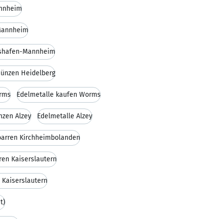
annheim
-Mannheim
gshafen-Mannheim
ünzen Heidelberg
orms
Edelmetalle kaufen Worms
nzen Alzey
Edelmetalle Alzey
barren Kirchheimbolanden
ren Kaiserslautern
 Kaiserslautern
t)