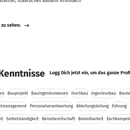
estellter, Staatliches Bauamt Krumbach
e zu sehen.
Kenntnisse
Logg Dich jetzt ein, um das ganze Prof
en
Bauprojekt
Bauingenieurwesen
Hochbau
Ingenieurbau
Baute
ktmanagement
Personalverantwortung
Abteilungsleitung
Führung
nt
Selbstständigkeit
Reisebereitschaft
Belastbarkeit
Fachkompet