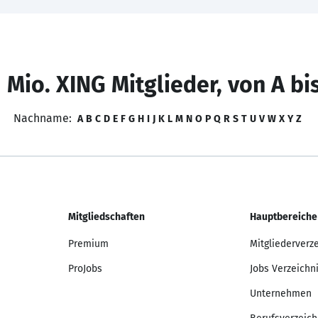
 Mio. XING Mitglieder, von A bi
Nachname:
A
B
C
D
E
F
G
H
I
J
K
L
M
N
O
P
Q
R
S
T
U
V
W
X
Y
Z
Mitgliedschaften
Hauptbereiche
Premium
Mitgliederverz
ProJobs
Jobs Verzeichn
Unternehmen