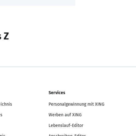
s Z
Services
eichnis
Personalgewinnung mit XING
is
Werben auf XING
Lebenslauf-Editor