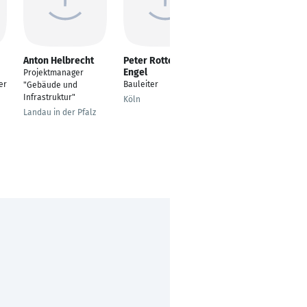
Anton Helbrecht
Peter Rotterdam-
Bleon Hasani
Engel
Projektmanager
---
er
Bauleiter
"Gebäude und
Berlin
Infrastruktur"
Köln
Landau in der Pfalz