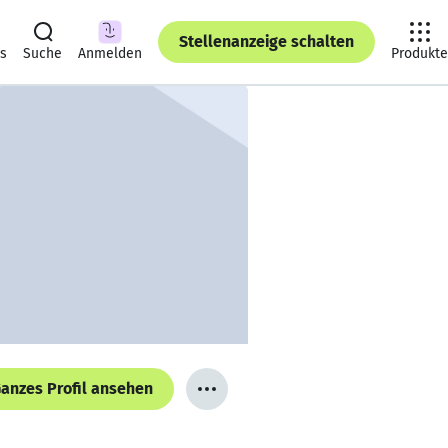
Stellenanzeige schalten
ts
Suche
Anmelden
Produkte
anzes Profil ansehen