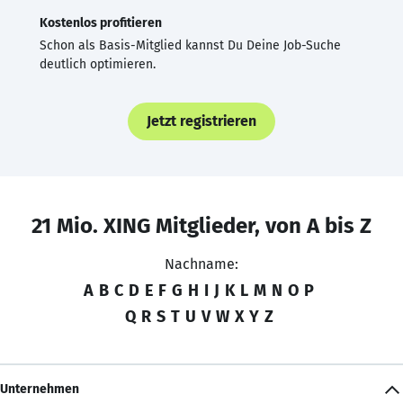
Kostenlos profitieren
Schon als Basis-Mitglied kannst Du Deine Job-Suche
deutlich optimieren.
Jetzt registrieren
21 Mio. XING Mitglieder, von A bis Z
Nachname:
A
B
C
D
E
F
G
H
I
J
K
L
M
N
O
P
Q
R
S
T
U
V
W
X
Y
Z
Unternehmen