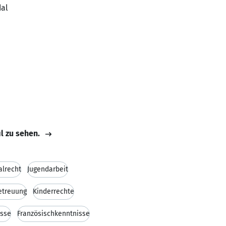
dal
il zu sehen.
alrecht
Jugendarbeit
etreuung
Kinderrechte
isse
Französischkenntnisse