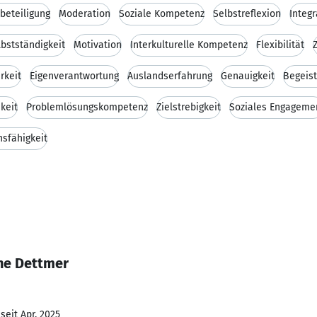
beteiligung
Moderation
Soziale Kompetenz
Selbstreflexion
Integr
lbstständigkeit
Motivation
Interkulturelle Kompetenz
Flexibilität
rkeit
Eigenverantwortung
Auslandserfahrung
Genauigkeit
Begeist
keit
Problemlösungskompetenz
Zielstrebigkeit
Soziales Engageme
sfähigkeit
ine Dettmer
seit Apr. 2025