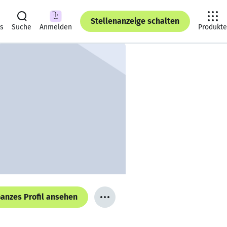
Stellenanzeige schalten
ts
Suche
Anmelden
Produkte
anzes Profil ansehen