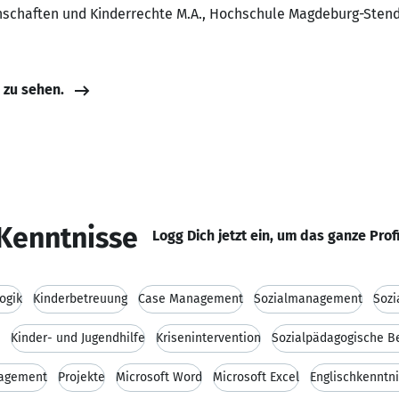
nschaften und Kinderrechte M.A., Hochschule Magdeburg-Sten
e zu sehen.
Kenntnisse
Logg Dich jetzt ein, um das ganze Prof
ogik
Kinderbetreuung
Case Management
Sozialmanagement
Sozi
Kinder- und Jugendhilfe
Krisenintervention
Sozialpädagogische B
agement
Projekte
Microsoft Word
Microsoft Excel
Englischkenntn