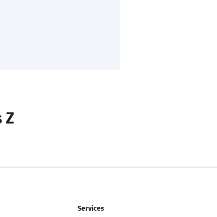
s Z
Services