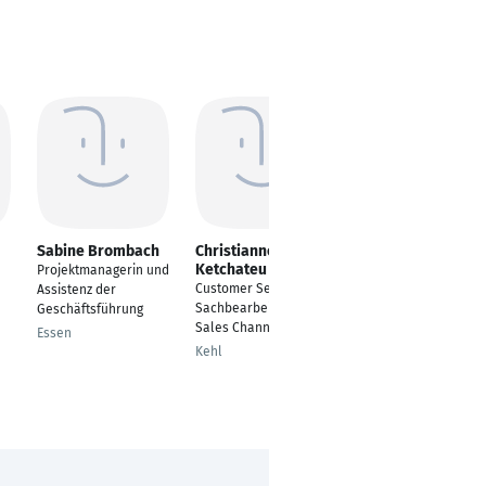
Sabine Brombach
Christianne
Christian Born
Ketchateu
Projektmanagerin und
Marketingleiter
Customer Service
Assistenz der
Hallgarten
Sachbearbeiter -
Geschäftsführung
Sales Channels
Essen
Kehl