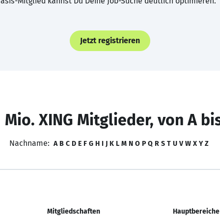
asis-Mitglied kannst Du Deine Job-Suche deutlich optimieren.
Jetzt registrieren
 Mio. XING Mitglieder, von A bi
Nachname:
A
B
C
D
E
F
G
H
I
J
K
L
M
N
O
P
Q
R
S
T
U
V
W
X
Y
Z
Mitgliedschaften
Hauptbereiche