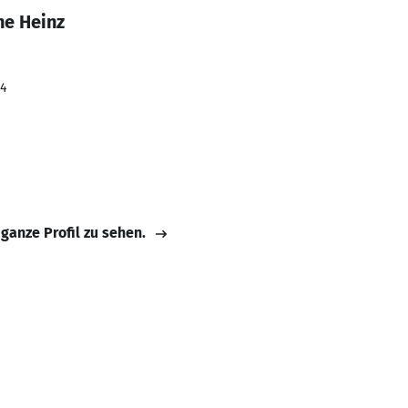
ne Heinz
24
 ganze Profil zu sehen.