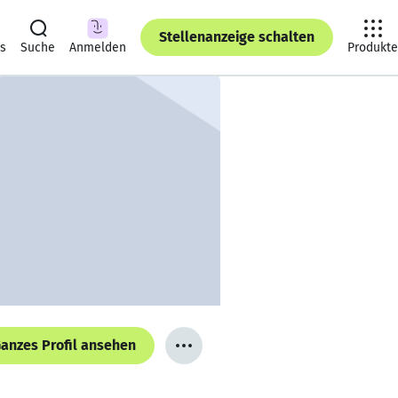
Stellenanzeige schalten
ts
Suche
Anmelden
Produkte
anzes Profil ansehen