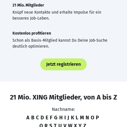
21 Mio. Mitglieder
Knüpf neue Kontakte und erhalte Impulse für ein
besseres Job-Leben.
Kostenlos profitieren
Schon als Basis-Mitglied kannst Du Deine Job-Suche
deutlich optimieren.
Jetzt registrieren
21 Mio. XING Mitglieder, von A bis Z
Nachname:
A
B
C
D
E
F
G
H
I
J
K
L
M
N
O
P
Q
R
S
T
U
V
W
X
Y
Z