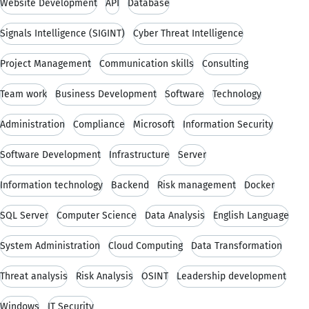
Website Development
API
Database
Signals Intelligence (SIGINT)
Cyber Threat Intelligence
Project Management
Communication skills
Consulting
Team work
Business Development
Software
Technology
Administration
Compliance
Microsoft
Information Security
Software Development
Infrastructure
Server
Information technology
Backend
Risk management
Docker
SQL Server
Computer Science
Data Analysis
English Language
System Administration
Cloud Computing
Data Transformation
Threat analysis
Risk Analysis
OSINT
Leadership development
Windows
IT Security