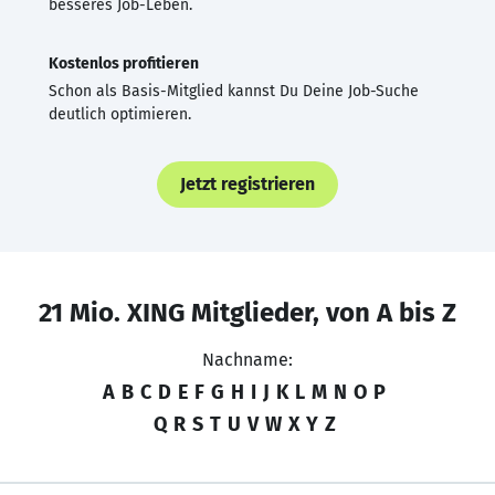
besseres Job-Leben.
Kostenlos profitieren
Schon als Basis-Mitglied kannst Du Deine Job-Suche
deutlich optimieren.
Jetzt registrieren
21 Mio. XING Mitglieder, von A bis Z
Nachname:
A
B
C
D
E
F
G
H
I
J
K
L
M
N
O
P
Q
R
S
T
U
V
W
X
Y
Z