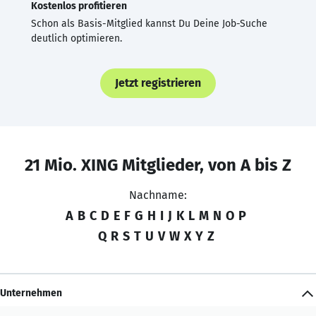
Kostenlos profitieren
Schon als Basis-Mitglied kannst Du Deine Job-Suche
deutlich optimieren.
Jetzt registrieren
21 Mio. XING Mitglieder, von A bis Z
Nachname:
A
B
C
D
E
F
G
H
I
J
K
L
M
N
O
P
Q
R
S
T
U
V
W
X
Y
Z
Unternehmen