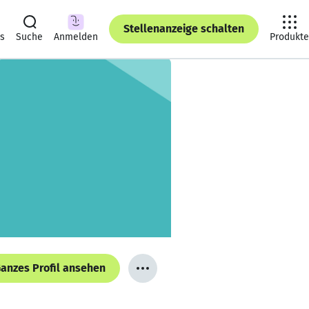
Stellenanzeige schalten
ts
Suche
Anmelden
Produkte
anzes Profil ansehen