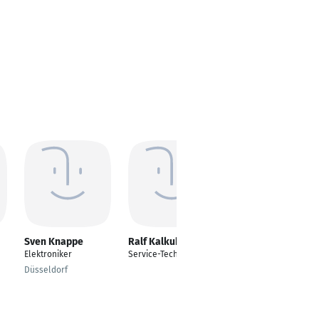
Sven Knappe
Ralf Kalkuhl
Philipp Thee
Elektroniker
Service-Techniker
Servicetechniker für
diverse CNC
Düsseldorf
Fertigungsmaschinen
München