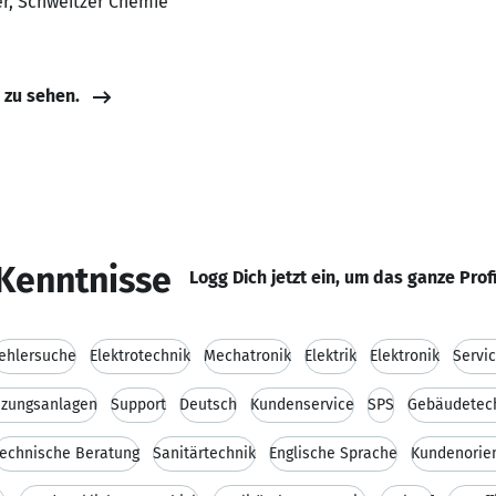
er, Schweitzer Chemie
e zu sehen.
Kenntnisse
Logg Dich jetzt ein, um das ganze Prof
ehlersuche
Elektrotechnik
Mechatronik
Elektrik
Elektronik
Servi
izungsanlagen
Support
Deutsch
Kundenservice
SPS
Gebäudetec
echnische Beratung
Sanitärtechnik
Englische Sprache
Kundenorien