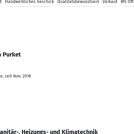
t
Handwerkliches Geschick
Qualitätsbewusstsein
Verkauf
MS Off
a Purket
e, seit Nov. 2018
nitär-, Heizungs- und Klimatechnik