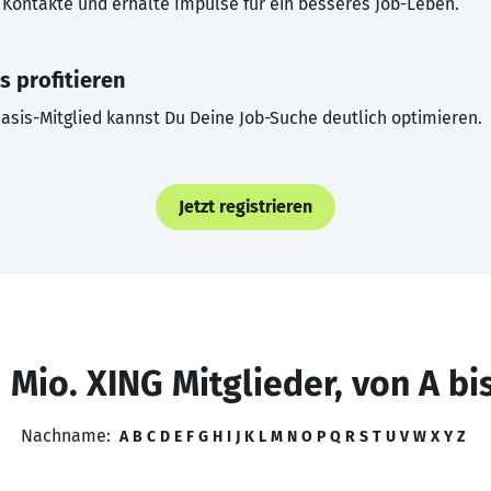
Kontakte und erhalte Impulse für ein besseres Job-Leben.
s profitieren
asis-Mitglied kannst Du Deine Job-Suche deutlich optimieren.
Jetzt registrieren
 Mio. XING Mitglieder, von A bi
Nachname:
A
B
C
D
E
F
G
H
I
J
K
L
M
N
O
P
Q
R
S
T
U
V
W
X
Y
Z