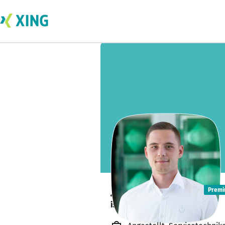
Joshua Purket
Prem
ist offen für Projekte. 🔎