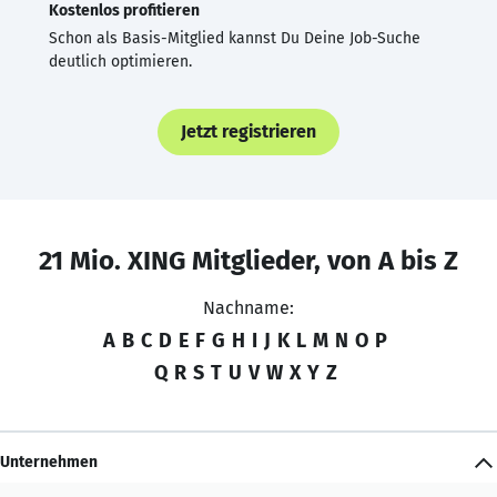
Kostenlos profitieren
Schon als Basis-Mitglied kannst Du Deine Job-Suche
deutlich optimieren.
Jetzt registrieren
21 Mio. XING Mitglieder, von A bis Z
Nachname:
A
B
C
D
E
F
G
H
I
J
K
L
M
N
O
P
Q
R
S
T
U
V
W
X
Y
Z
Unternehmen