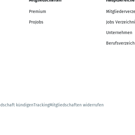
Mitgliedschaften
Hauptbereiche
Premium
Mitgliederverz
ProJobs
Jobs Verzeichn
Unternehmen
Berufsverzeich
edschaft kündigen
Tracking
Mitgliedschaften widerrufen