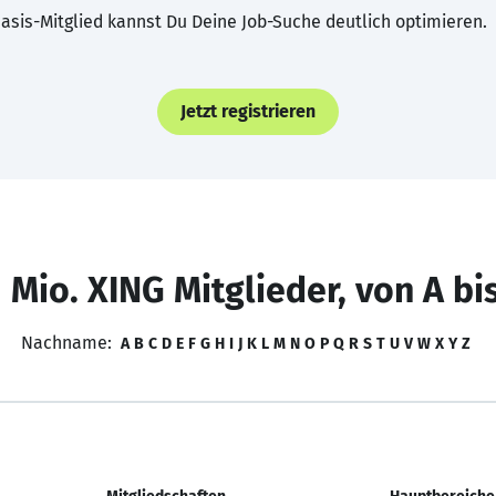
asis-Mitglied kannst Du Deine Job-Suche deutlich optimieren.
Jetzt registrieren
 Mio. XING Mitglieder, von A bi
Nachname:
A
B
C
D
E
F
G
H
I
J
K
L
M
N
O
P
Q
R
S
T
U
V
W
X
Y
Z