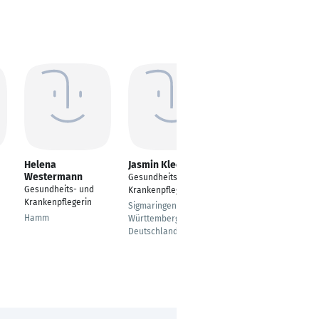
Helena
Jasmin Kleck
Lejla Mujic
Westermann
Gesundheits- und
Gesundheits- und
Gesundheits- und
Krankenpflegerin B.A.
Krankenpflegerin
Krankenpflegerin
(Intensivstation)
Sigmaringen, Baden-
Hamm
Württemberg,
Wendelstein
Deutschland