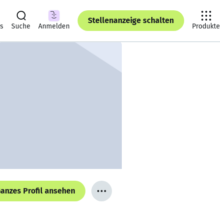
Stellenanzeige schalten
ts
Suche
Anmelden
Produkte
anzes Profil ansehen