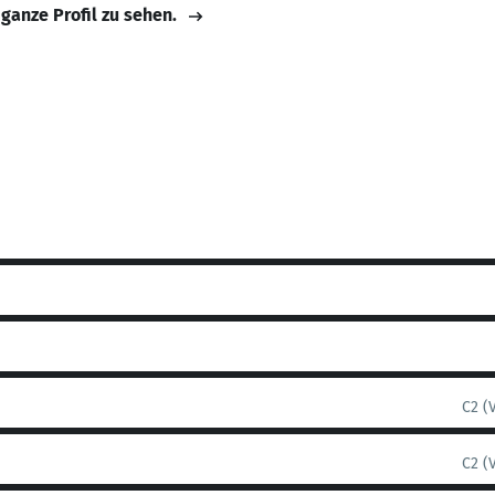
 ganze Profil zu sehen.
C2 (
C2 (