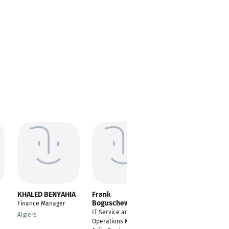
KHALED BENYAHIA
Frank
Dominik Peknice
Boguschewski
Finance Manager
Deputy Lead of
IT Service and
Logistics
Algiers
Operations Manager
Ladenburg