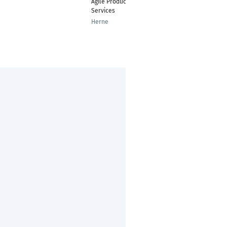
Agile Products and
Services
Herne