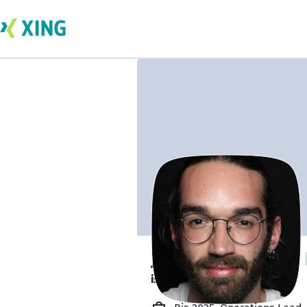
Juan José Carrión
ist offen für Projekte. 🔎