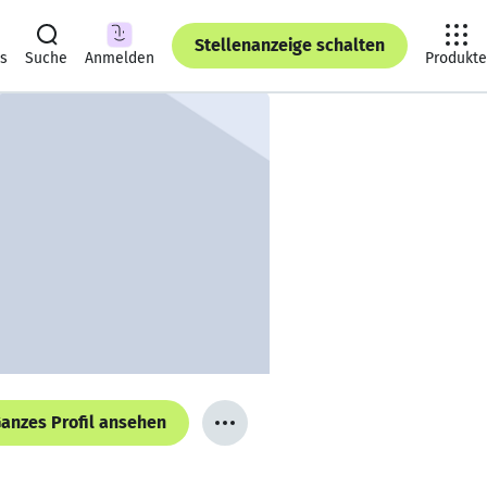
Stellenanzeige schalten
ts
Suche
Anmelden
Produkte
anzes Profil ansehen