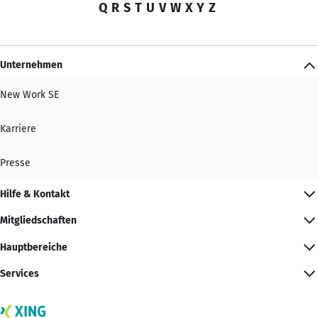
Q
R
S
T
U
V
W
X
Y
Z
Unternehmen
New Work SE
Karriere
Presse
Hilfe & Kontakt
Mitgliedschaften
Hauptbereiche
Services