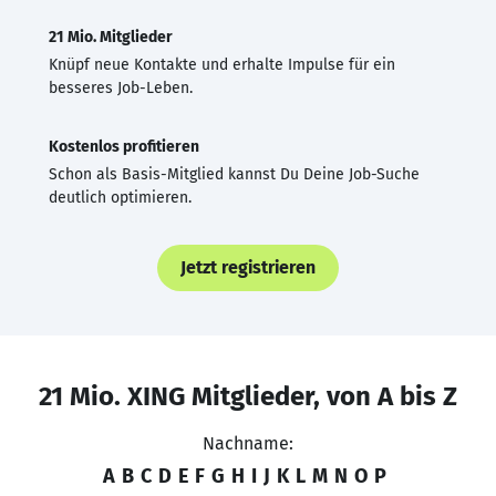
21 Mio. Mitglieder
Knüpf neue Kontakte und erhalte Impulse für ein
besseres Job-Leben.
Kostenlos profitieren
Schon als Basis-Mitglied kannst Du Deine Job-Suche
deutlich optimieren.
Jetzt registrieren
21 Mio. XING Mitglieder, von A bis Z
Nachname:
A
B
C
D
E
F
G
H
I
J
K
L
M
N
O
P