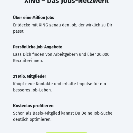
XING – Das Jobs-Netzwerk
Über eine Million Jobs
Entdecke mit XING genau den Job, der wirklich zu Dir
passt.
Persönliche Job-Angebote
Lass Dich finden von Arbeitgebern und über 20.000
Recruiter·innen.
21 Mio. Mitglieder
Knüpf neue Kontakte und erhalte Impulse für ein
besseres Job-Leben.
Kostenlos profitieren
Schon als Basis-Mitglied kannst Du Deine Job-Suche
deutlich optimieren.