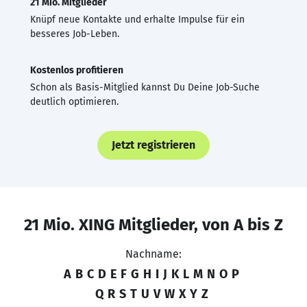
21 Mio. Mitglieder
Knüpf neue Kontakte und erhalte Impulse für ein
besseres Job-Leben.
Kostenlos profitieren
Schon als Basis-Mitglied kannst Du Deine Job-Suche
deutlich optimieren.
Jetzt registrieren
21 Mio. XING Mitglieder, von A bis Z
Nachname:
A
B
C
D
E
F
G
H
I
J
K
L
M
N
O
P
Q
R
S
T
U
V
W
X
Y
Z