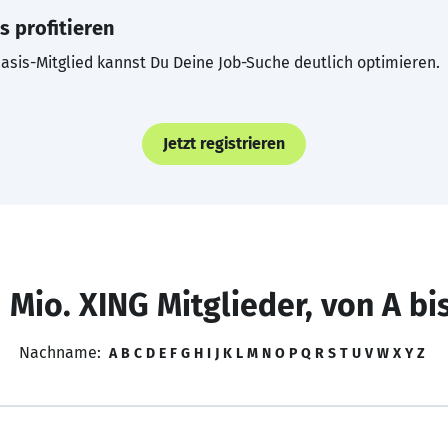
s profitieren
asis-Mitglied kannst Du Deine Job-Suche deutlich optimieren.
Jetzt registrieren
 Mio. XING Mitglieder, von A bi
Nachname:
A
B
C
D
E
F
G
H
I
J
K
L
M
N
O
P
Q
R
S
T
U
V
W
X
Y
Z