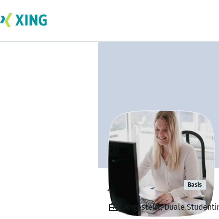
Jule Mallast
Basis
Angestellt, Duale Studenti