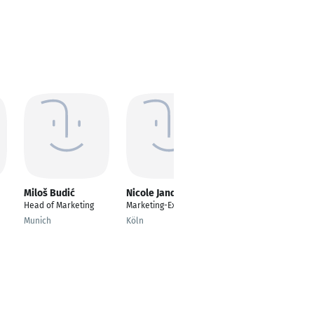
Miloš Budić
Nicole Jandrey
Max Knechten
Head of Marketing
Marketing-Experte
Online Marketing
Manager
Munich
Köln
Krefeld