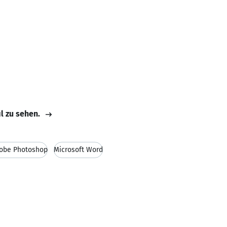
il zu sehen.
obe Photoshop
Microsoft Word