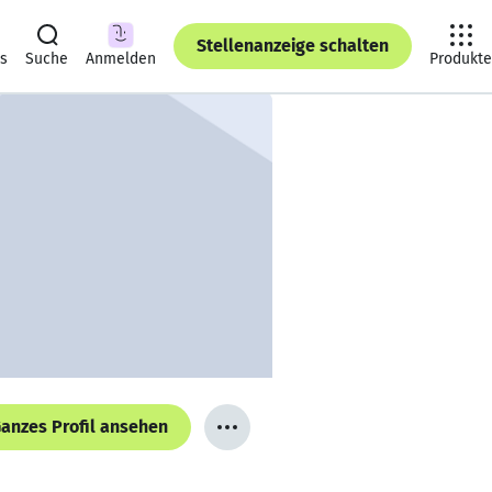
Stellenanzeige schalten
ts
Suche
Anmelden
Produkte
anzes Profil ansehen