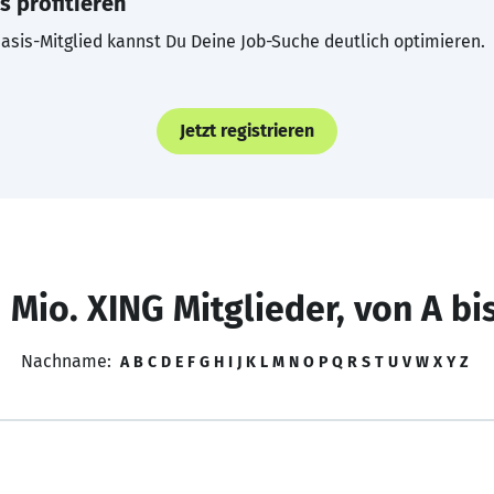
s profitieren
asis-Mitglied kannst Du Deine Job-Suche deutlich optimieren.
Jetzt registrieren
 Mio. XING Mitglieder, von A bi
Nachname:
A
B
C
D
E
F
G
H
I
J
K
L
M
N
O
P
Q
R
S
T
U
V
W
X
Y
Z