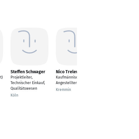
Steffen Schwager
Nico Trelewska
Michél Dittmar
t)
Projektleiter,
Kaufmännischer
IT Application
Technischer Einkauf,
Angestellter
Manager
Qualitätswesen
Kremmin
Leipzig
Köln