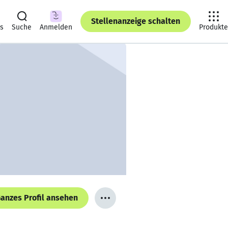
Stellenanzeige schalten
ts
Suche
Anmelden
Produkte
anzes Profil ansehen