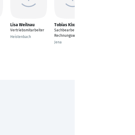
Lisa Weilnau
Tobias Kixmüller
Nora Bill
Vertriebsmitarbeiter
Sachbearbeiter
Accounting
Rechnungswesen
Hauptbuch
Heistenbach
Jena
Ellikon an der Thur