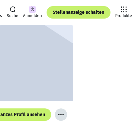
Stellenanzeige schalten
ts
Suche
Anmelden
Produkte
anzes Profil ansehen