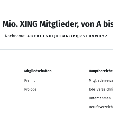
 Mio. XING Mitglieder, von A bi
Nachname:
A
B
C
D
E
F
G
H
I
J
K
L
M
N
O
P
Q
R
S
T
U
V
W
X
Y
Z
Mitgliedschaften
Hauptbereiche
Premium
Mitgliederverz
ProJobs
Jobs Verzeichn
Unternehmen
Berufsverzeich