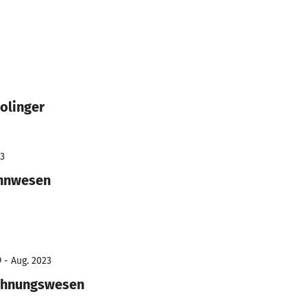
Bolinger
23
ahnwesen
 - Aug. 2023
chnungswesen