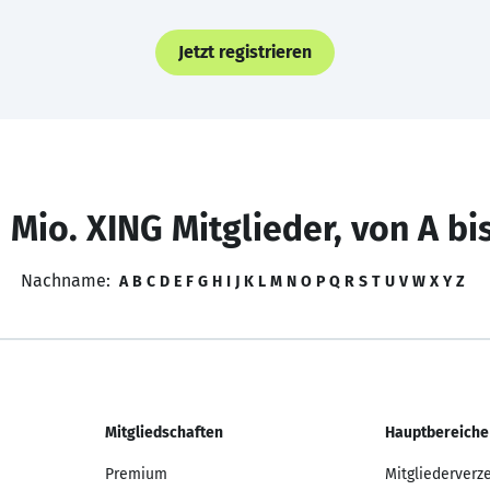
Jetzt registrieren
 Mio. XING Mitglieder, von A bi
Nachname:
A
B
C
D
E
F
G
H
I
J
K
L
M
N
O
P
Q
R
S
T
U
V
W
X
Y
Z
Mitgliedschaften
Hauptbereiche
Premium
Mitgliederverz