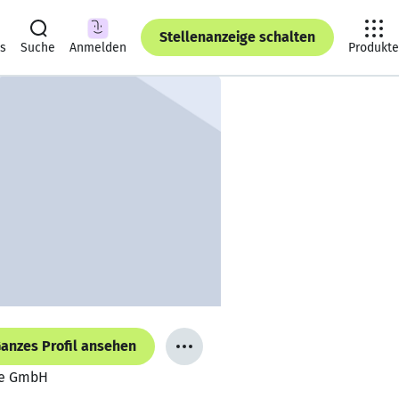
Stellenanzeige schalten
ts
Suche
Anmelden
Produkte
anzes Profil ansehen
le GmbH