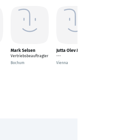
Mark Selsen
Jutta Olev MA
Andreas Keppler
Vertriebsbeauftragter
---
Senior Service Level
Manager
Bochum
Vienna
Karlsruhe