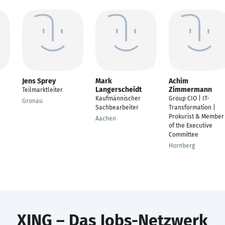
Jens Sprey
Mark
Achim
Langerscheidt
Zimmermann
Teilmarktleiter
Kaufmännischer
Group CIO | IT-
Gronau
Sachbearbeiter
Transformation |
Prokurist & Member
Aachen
of the Executive
Committee
Hornberg
XING – Das Jobs-Netzwerk