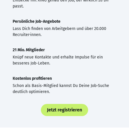
Entdecke mit XING genau den Job, der wirklich zu Dir
passt.
Persönliche Job-Angebote
Lass Dich finden von Arbeitgebern und über 20.000
Recruiter·innen.
21 Mio. Mitglieder
Knüpf neue Kontakte und erhalte Impulse für ein
besseres Job-Leben.
Kostenlos profitieren
Schon als Basis-Mitglied kannst Du Deine Job-Suche
deutlich optimieren.
Jetzt registrieren