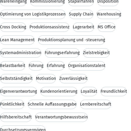
Wareneingang
Kommissionierung
Staplerfahren
Disposition
Optimierung von Logistikprozessen
Supply Chain
Warehousing
Cross Docking
Produktionsassistenz
Lagerarbeit
MS Office
Lean Management
Produktionsplanung und -steuerung
Systemadministration
Führungserfahrung
Zielstrebigkeit
Belastbarkeit
Führung
Erfahrung
Organisationstalent
Selbstständigkeit
Motivation
Zuverlässigkeit
Eigenverantwortung
Kundenorientierung
Loyalität
Freundlichkeit
Pünktlichkeit
Schnelle Auffassungsgabe
Lernbereitschaft
Hilfsbereitschaft
Verantwortungsbewusstsein
Durchsetzungsvermögen