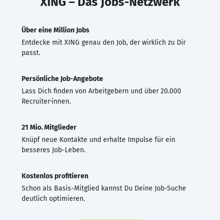
XING – Das Jobs-Netzwerk
Über eine Million Jobs
Entdecke mit XING genau den Job, der wirklich zu Dir
passt.
Persönliche Job-Angebote
Lass Dich finden von Arbeitgebern und über 20.000
Recruiter·innen.
21 Mio. Mitglieder
Knüpf neue Kontakte und erhalte Impulse für ein
besseres Job-Leben.
Kostenlos profitieren
Schon als Basis-Mitglied kannst Du Deine Job-Suche
deutlich optimieren.